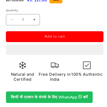
Regular
Sale
Rs. 221.00
Sale
Rs. 320.00
price
price
Quantity
Decrease
Increase
quantity
quantity
for
for
हेमेटाइट
हेमेटाइट
Add to cart
टंबल
टंबल
स्टोन
स्टोन
(Hematite
(Hematite
Tumble
Tumble
Stone)
Stone)
Natural and
Free Delivery in
100% Authentic
Certified
India
किसी भी प्रकार के संपर्क के लिए
WhatsApp
करें