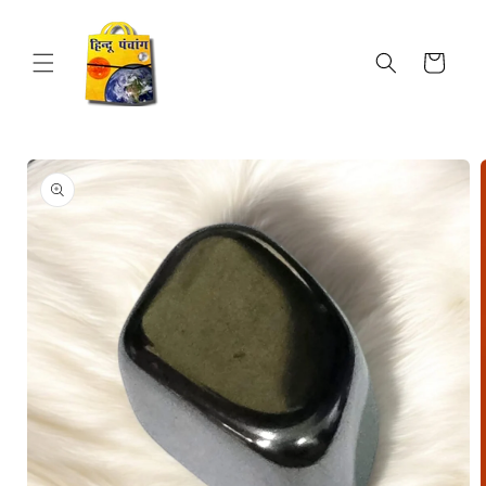
Skip to
content
Cart
Skip to
product
information