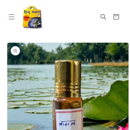
Skip to
content
Cart
Skip to
product
information