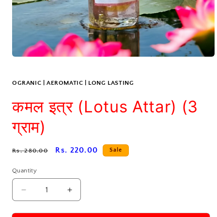
Open
media
1
in
OGRANIC | AEROMATIC | LONG LASTING
modal
कमल इत्र (Lotus Attar) (3
ग्राम)
Regular
Sale
Rs. 220.00
Sale
Rs. 280.00
price
price
Quantity
Decrease
Increase
quantity
quantity
for
for