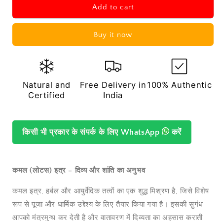
कमल
कमल
Add to cart
इत्र
इत्र
(Lotus
(Lotus
Buy it now
Attar)
Attar)
(3
(3
ग्राम)
ग्राम)
Natural and
Free Delivery in
100% Authentic
Certified
India
किसी भी प्रकार के संपर्क के लिए
WhatsApp
करें
कमल (लोटस) इत्र – दिव्य और शांति का अनुभव
कमल इत्र, हर्बल और आयुर्वेदिक तत्वों का एक शुद्ध मिश्रण है, जिसे विशेष
रूप से पूजा और धार्मिक उद्देश्य के लिए तैयार किया गया है। इसकी सुगंध
आपको मंत्रमुग्ध कर देती है और वातावरण में दिव्यता का अहसास कराती